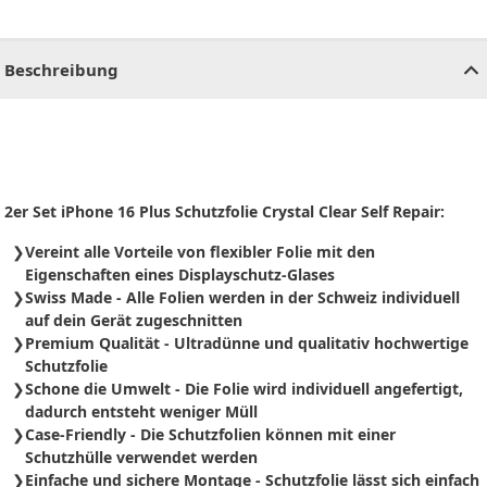
CHF
0.00
CHF
0.00
CHF
0.00
CHF
0.00
CHF
0.00
CH
Beschreibung
2er Set iPhone 16 Plus Schutzfolie Crystal Clear Self Repair:
Vereint alle Vorteile von flexibler Folie mit den
Eigenschaften eines Displayschutz-Glases
Swiss Made - Alle Folien werden in der Schweiz individuell
auf dein Gerät zugeschnitten
Premium Qualität - Ultradünne und qualitativ hochwertige
Schutzfolie
Schone die Umwelt - Die Folie wird individuell angefertigt,
dadurch entsteht weniger Müll
Case-Friendly - Die Schutzfolien können mit einer
Schutzhülle verwendet werden
Einfache und sichere Montage - Schutzfolie
lässt sich
einfach