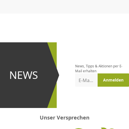
CHF
0.00
CHF
0.00
CHF
0.00
CHF
0.00
CHF
0.00
CH
Newsletter
bestellen
News, Tipps & Aktionen per E-
und bei
NEWS
Mail erhalten
Aktionen
E-Mail-Adresse
Anmelden
erster
sein!
Unser Versprechen