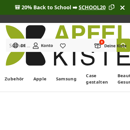
🎒 20% Back to School ➡️
SCHOOL20
Suchen ...
DE
Konto
Merkliste
Deine Kiste
Menü
Case
Beau
Zubehör
Apple
Samsung
gestalten
Gesu