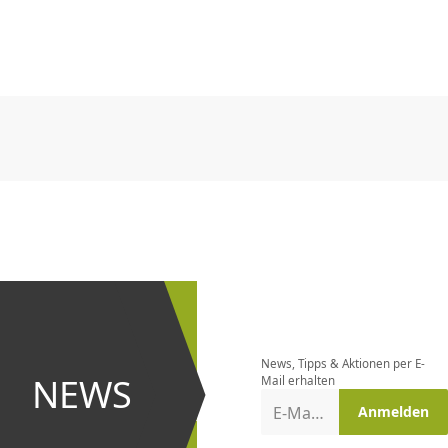
CHF
0.00
CHF
0.00
CHF
0.00
CHF
0.00
CHF
0.00
CH
CHF
0.00
CHF
0.00
CHF
0.00
CHF
0.00
CHF
0.00
CH
Newsletter
bestellen
News, Tipps & Aktionen per E-
und bei
NEWS
Mail erhalten
Aktionen
E-Mail-Adresse
Anmelden
erster