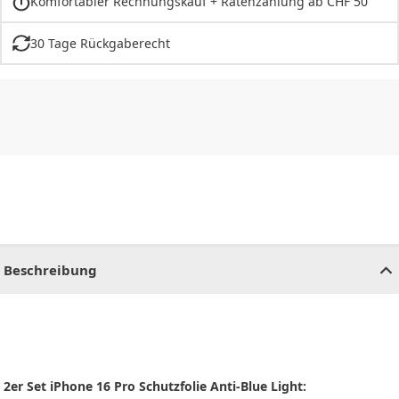
Komfortabler Rechnungskauf + Ratenzahlung ab CHF 50
30 Tage Rückgaberecht
CHF
0.00
CHF
0.00
CHF
0.00
CHF
0.00
CHF
0.00
CH
Beschreibung
2er Set iPhone 16 Pro Schutzfolie Anti-Blue Light: