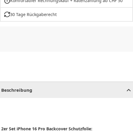
Komfortabler Rechnungskauf + Ratenzahlung ab CHF 50
30 Tage Rückgaberecht
CHF
0.00
CHF
0.00
CHF
0.00
CHF
0.00
CHF
0.00
CH
Beschreibung
2er Set iPhone 16 Pro Backcover Schutzfolie: