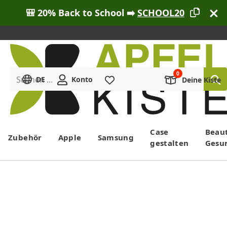
🎒 20% Back to School ➡️
SCHOOL20
Suchen ...
DE
Konto
Merkliste
Deine Kiste
Menü
Case
Beau
Zubehör
Apple
Samsung
gestalten
Gesu