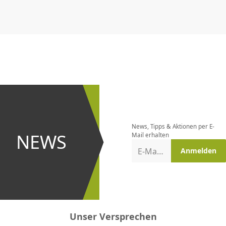
CHF
0.00
CHF
0.00
CHF
0.00
CHF
0.00
CHF
0.00
CH
Newsletter
bestellen
News, Tipps & Aktionen per E-
und bei
NEWS
Mail erhalten
Aktionen
E-Mail-Adresse
Anmelden
erster
sein!
Unser Versprechen