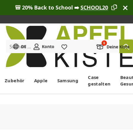
🎒 20% Back to School ➡️
SCHOOL20
Suchen ...
DE
Konto
Merkliste
Deine Kiste
Menü
Case
Beau
Zubehör
Apple
Samsung
gestalten
Gesu