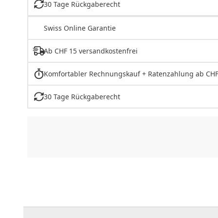
30 Tage Rückgaberecht
Swiss Online Garantie
Ab CHF 15 versandkostenfrei
Komfortabler Rechnungskauf + Ratenzahlung ab CHF
30 Tage Rückgaberecht
CHF
0.00
CHF
0.00
CHF
0.00
CHF
0.00
CHF
0.