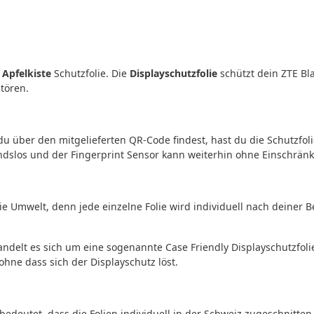
r
Apfelkiste
Schutzfolie. Die
Displayschutzfolie
schützt dein ZTE Bl
tören.
 über den mitgelieferten QR-Code findest, hast du die Schutzfoli
tandslos und der Fingerprint Sensor kann weiterhin ohne Einschrä
ie Umwelt, denn jede einzelne Folie wird individuell nach deiner 
andelt es sich um eine sogenannte Case Friendly Displayschutzfolie
hne dass sich der Displayschutz löst.
 bedeutet, dass die Folien individuell in der Schweiz zugeschnitte