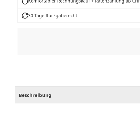
Komfortabler Rechnungskauf + Ratenzahlung ab CHF
30 Tage Rückgaberecht
CHF
0.00
CHF
0.00
CHF
0.00
CHF
0.00
CHF
0.
Beschreibung