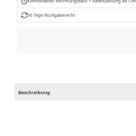
Komfortabler Rechnungskauf + Ratenzahlung ab CHF
30 Tage Rückgaberecht
CHF
0.00
CHF
0.00
CHF
0.00
CHF
0.00
CHF
0.
Beschreibung