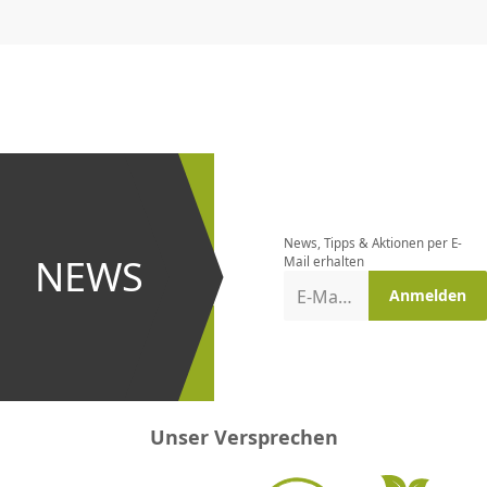
CHF
0.00
CHF
0.00
CHF
0.00
CHF
0.00
CHF
0.00
CH
Newsletter
bestellen
News, Tipps & Aktionen per E-
und bei
NEWS
Mail erhalten
Aktionen
E-Mail-Adresse
Anmelden
erster
sein!
Unser Versprechen