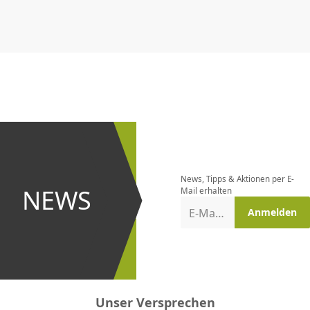
CHF
0.00
CHF
0.00
CHF
0.00
CHF
0.00
CHF
0.00
CH
Newsletter
bestellen
News, Tipps & Aktionen per E-
und bei
NEWS
Mail erhalten
Aktionen
E-Mail-Adresse
Anmelden
erster
sein!
Unser Versprechen