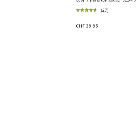
Cover Hand Made (MARCIPSE2-M01)
(27)
CHF
39.95