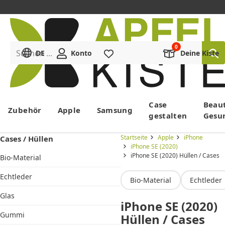
Suchen ...
DE
Konto
Merkliste
Deine Kiste
Menü
Case
Beau
Zubehör
Apple
Samsung
gestalten
Gesu
Startseite
Apple
iPhone
Cases / Hüllen
iPhone SE (2020)
iPhone SE (2020) Hüllen / Cases
Bio-Material
Echtleder
Bio-Material
Echtleder
Glas
iPhone SE (2020)
Gummi
Hüllen / Cases