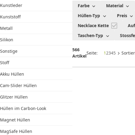
Kunstleder
Farbe
Material
Hüllen-Typ
Preis
Kunststoff
Necklace Kette
Auf
Metall
Taschen-Typ
Stossfe
Silikon
566
Sonstige
Seite:
1
2
3
4
5
Sortie
Artikel
Stoff
Akku Hüllen
Cam-Slider Hüllen
Glitzer Hüllen
Hüllen im Carbon-Look
Magnet Hüllen
MagSafe Hüllen