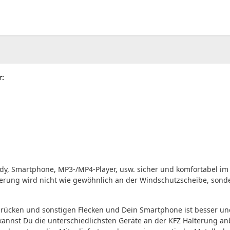
00
CHF
0.00
r:
ndy, Smartphone, MP3-/MP4-Player, usw. sicher und komfortabel i
lterung wird nicht wie gewöhnlich an der Windschutzscheibe, sond
rücken und sonstigen Flecken und Dein Smartphone ist besser und 
, kannst Du die unterschiedlichsten Geräte an der KFZ Halterung 