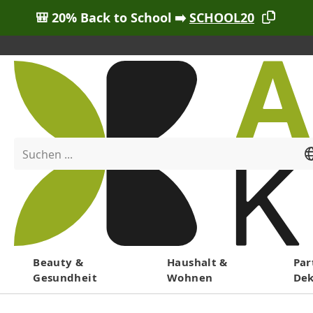
🎒 20% Back to School ➡️
SCHOOL20
Suchen ...
Menü
Beauty &
Haushalt &
Par
Gesundheit
Wohnen
De