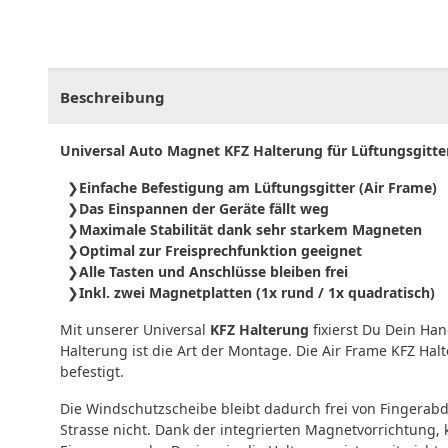
CHF
0.00
CHF
0.00
CHF
0.00
CHF
0.00
CHF
0.
Beschreibung
Universal Auto Magnet KFZ Halterung für Lüftungsgitte
Einfache Befestigung am Lüftungsgitter (Air Frame)
Das Einspannen der Geräte fällt weg
Maximale Stabilität dank sehr starkem Magneten
Optimal zur Freisprechfunktion geeignet
Alle Tasten und Anschlüsse bleiben frei
Inkl. zwei Magnetplatten (1x rund / 1x quadratisch)
Mit unserer Universal
KFZ Halterung
fixierst Du Dein Ha
Halterung ist die Art der Montage. Die Air Frame KFZ Ha
befestigt.
Die Windschutzscheibe bleibt dadurch frei von Fingerabd
Strasse nicht. Dank der integrierten Magnetvorrichtung