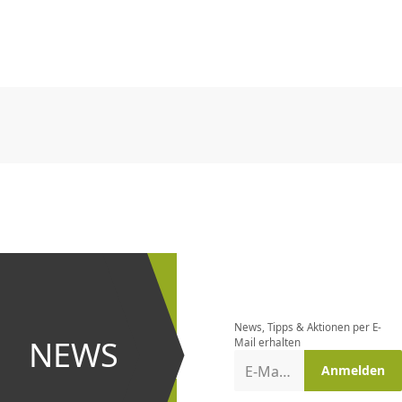
CHF
0.00
CHF
0.00
CHF
0.00
CHF
0.00
CHF
0.00
CH
CHF
0.00
CHF
0.00
CHF
0.00
CHF
0.00
CHF
0.00
CH
Newsletter
bestellen
News, Tipps & Aktionen per E-
und bei
NEWS
Mail erhalten
Aktionen
E-Mail-Adresse
Anmelden
erster