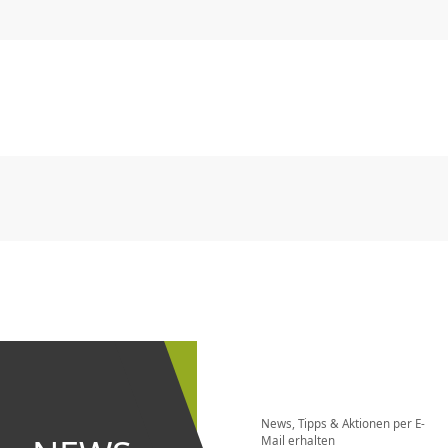
CHF
0.00
CHF
0.00
CHF
0.00
CHF
0.00
CHF
0.00
CH
CHF
0.00
CHF
0.00
CHF
0.00
CHF
0.00
CHF
0.00
CH
Newsletter
bestellen
News, Tipps & Aktionen per E-
und bei
Mail erhalten