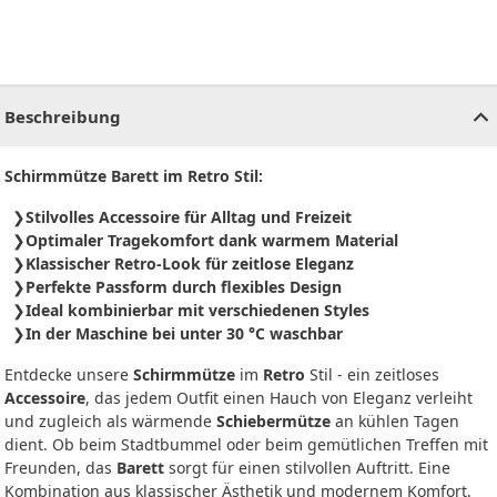
CHF
0.00
CHF
0.00
CHF
0.00
CHF
0.00
CHF
0.00
CH
Beschreibung
Schirmmütze Barett im Retro Stil:
Stilvolles Accessoire für Alltag und Freizeit
Optimaler Tragekomfort dank warmem Material
Klassischer Retro-Look für zeitlose Eleganz
Perfekte Passform durch flexibles Design
Ideal kombinierbar mit verschiedenen Styles
In der Maschine bei unter 30 °C waschbar
Entdecke unsere
Schirmmütze
im
Retro
Stil - ein zeitloses
Accessoire
, das jedem Outfit einen Hauch von Eleganz verleiht
und zugleich als wärmende
Schiebermütze
an kühlen Tagen
dient. Ob beim Stadtbummel oder beim gemütlichen Treffen mit
Freunden, das
Barett
sorgt für einen stilvollen Auftritt. Eine
Kombination aus klassischer Ästhetik und modernem Komfort.