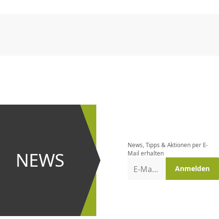
CHF
0.00
CHF
0.00
CHF
0.00
CHF
0.00
CHF
0.00
CH
CHF
0.00
CHF
0.00
CHF
0.00
CHF
0.00
CHF
0.00
CH
Newsletter
bestellen
News, Tipps & Aktionen per E-
und bei
NEWS
Mail erhalten
Aktionen
E-Mail-Adresse
Anmelden
erster
sein!