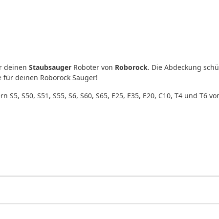
ür deinen
Staubsauger
Roboter von
Roborock
. Die Abdeckung schü
e für deinen Roborock Sauger!
 S5, S50, S51, S55, S6, S60, S65, E25, E35, E20, C10, T4 und T6 v