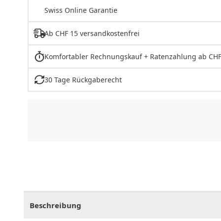
Swiss Online Garantie
Ab CHF 15 versandkostenfrei
Komfortabler Rechnungskauf + Ratenzahlung ab CHF
30 Tage Rückgaberecht
CHF
0.00
CHF
0.00
CHF
0.00
CHF
0.00
CHF
0.
Beschreibung