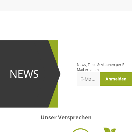
CHF
0.00
CHF
0.00
CHF
0.00
CHF
0.00
CHF
0.00
CH
Newsletter
bestellen
News, Tipps & Aktionen per E-
und bei
NEWS
Mail erhalten
Aktionen
E-Mail-Adresse
Anmelden
erster
sein!
Unser Versprechen