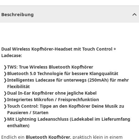
CHF
0.00
CHF
0.00
CHF
0.00
CHF
0.00
CHF
0.00
CH
Beschreibung
Dual Wireless Kopfhörer-Headset mit Touch Control +
Ladecase:
TWS: True Wireless Bluetooth Kopfhörer
Bluetooth 5.0 Technologie für bessere Klangqualität
Intelligentes Ladecase für unterwegs (250mAh) für mehr
Flexibilität
Dual In-Ear Kopfhörer ohne jegliche Kabel
Integriertes Mikrofon / Freisprechfunktion
Touch Control: Tippe an den Kopfhörer Deine Musik zu
Pausieren / Starten
Mit Lightning Ladeanschluss (Ladekabel im Lieferumfang
enthalten)
Endlich ein
Bluetooth Kopfhörer
, praktisch klein in einem