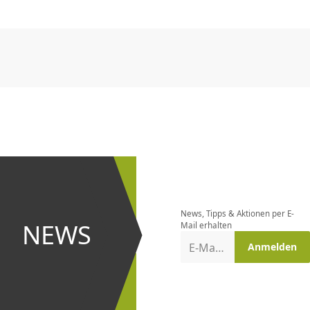
CHF
0.00
CHF
0.00
CHF
0.00
CHF
0.00
CHF
0.00
CH
CHF
0.00
CHF
0.00
CHF
0.00
CHF
0.00
CHF
0.00
CH
Newsletter
bestellen
News, Tipps & Aktionen per E-
und bei
NEWS
Mail erhalten
Aktionen
E-Mail-Adresse
Anmelden
erster
sein!