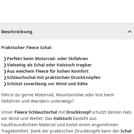
CHF
0.00
CHF
0.00
CHF
0.00
CHF
0.00
CHF
0.00
CH
Beschreibung
Praktischer Fleece Schal:
Perfekt beim Motorrad- oder Skifahren
Vielseitig als Schal oder Halstuch tragbar
Aus weichem Fleece für hohen Komfort
Schlauchschal mit praktischen Druckknöpfen
Schützt zuverlässig vor Wind und Kälte
Fährst du gerne Motorrad, Mountainbike oder bist beim
Skifahren und Wandern unterwegs?
Unser
Fleece Schlauchschal
mit
Druckknopf
schützt deinen Hals
vor Wind und Wetter. Das
Halstuch
besteht aus
hautfreundlichem Material und bietet einen angenehmen
Tragekomfort. Dank der praktischen Druckknöpfe kann der
Schal