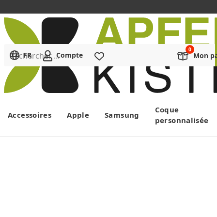
Rechercher ...
FR
Compte
Liste de souhaits
Mon pa
Menu
Coque
Accessoires
Apple
Samsung
personnalisée