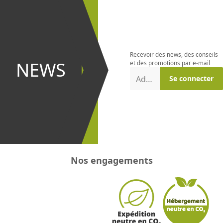
S'abonner à
la
newsletter
Recevoir des news, des conseils
et être le
NEWS
et des promotions par e-mail
premier à
Adresse e-mail
Se connecter
recevoir les
promotions
!
Nos engagements