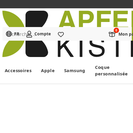
Rechercher ...
FR
Compte
Liste de souhaits
Mon pa
Menu
Coque
Accessoires
Apple
Samsung
personnalisée