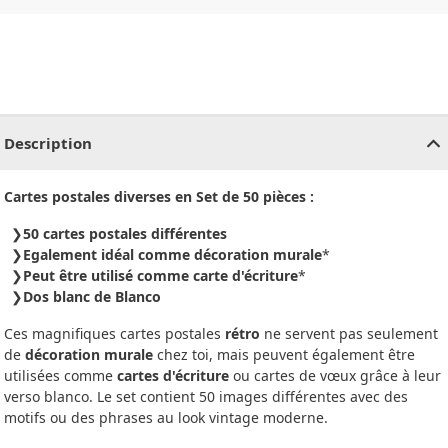
CHF
0.00
CHF
0.00
CHF
0.00
CHF
0.00
CHF
0.00
CH
Description
Cartes postales diverses en Set de 50 pièces :
50 cartes postales différentes
Egalement idéal comme décoration murale
*
Peut être utilisé comme carte d'écriture
*
Dos blanc de Blanco
Ces magnifiques cartes postales
rétro
ne servent pas seulement
de
décoration murale
chez toi, mais peuvent également être
utilisées comme
cartes d'écriture
ou cartes de vœux grâce à leur
verso blanco. Le set contient 50 images différentes avec des
motifs ou des phrases au look vintage moderne.