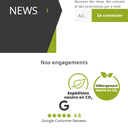
Recevoir des news, des conseils
et être le
NEWS
et des promotions par e-mail
premier à
Adresse e-mail
Se connecter
recevoir les
promotions
!
Nos engagements
4.8
Google Customer Reviews