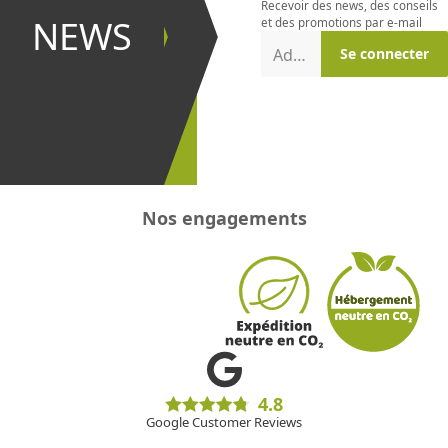
Recevoir des news, des conseils
et être le
NEWS
et des promotions par e-mail
premier à
Adresse e-mail
Se connecter
recevoir les
promotions
!
Nos engagements
4.8
Google Customer Reviews