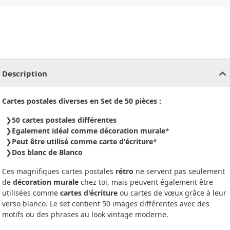
CHF
0.00
CHF
0.00
CHF
0.00
CHF
0.00
CHF
0.00
CH
Description
Cartes postales diverses en Set de 50 pièces :
50 cartes postales différentes
Egalement idéal comme décoration murale
*
Peut être utilisé comme carte d'écriture
*
Dos blanc de Blanco
Ces magnifiques cartes postales
rétro
ne servent pas seulement
de
décoration murale
chez toi, mais peuvent également être
utilisées comme
cartes d'écriture
ou cartes de vœux grâce à leur
verso blanco. Le set contient 50 images différentes avec des
motifs ou des phrases au look vintage moderne.