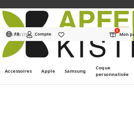
Rechercher ...
FR
Compte
Liste de souhaits
Mon pa
Menu
Coque
Accessoires
Apple
Samsung
personnalisée