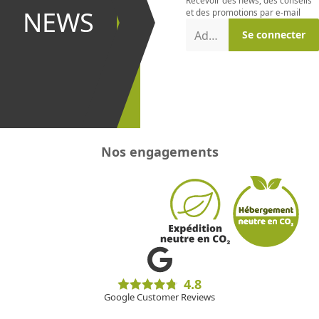
Recevoir des news, des conseils
et être le
NEWS
et des promotions par e-mail
premier à
Adresse e-mail
Se connecter
recevoir les
promotions
!
Nos engagements
4.8
Google Customer Reviews