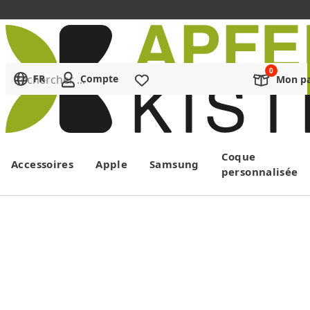
Rechercher ...
FR
Compte
Liste de souhaits
Mon pa
Menu
Coque
Accessoires
Apple
Samsung
personnalisée