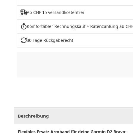
Ab CHF 15 versandkostenfrei
Komfortabler Rechnungskauf + Ratenzahlung ab CHF
30 Tage Rückgaberecht
CHF
0.00
CHF
0.00
CHF
0.00
CHF
0.00
CHF
0.
Beschreibung
Flexibles Ersatz Armband für deine Garmin D2 Bravo: