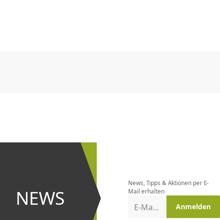
CHF
0.00
CHF
0.00
CHF
0.00
CHF
0.00
CHF
0.00
CH
CHF
0.00
CHF
0.00
CHF
0.00
CHF
0.00
CHF
0.00
CH
Newsletter
bestellen
News, Tipps & Aktionen per E-
und bei
NEWS
Mail erhalten
Aktionen
E-Mail-Adresse
Anmelden