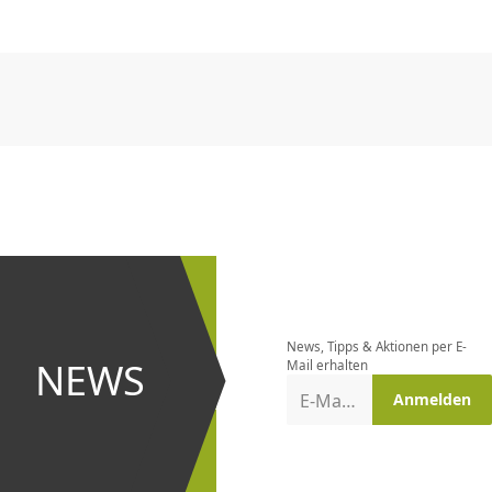
CHF
0.00
CHF
0.00
CHF
0.00
CHF
0.00
CHF
0.00
CH
CHF
0.00
CHF
0.00
CHF
0.00
CHF
0.00
CHF
0.00
CH
Newsletter
bestellen
News, Tipps & Aktionen per E-
und bei
NEWS
Mail erhalten
Aktionen
E-Mail-Adresse
Anmelden
erster
sein!