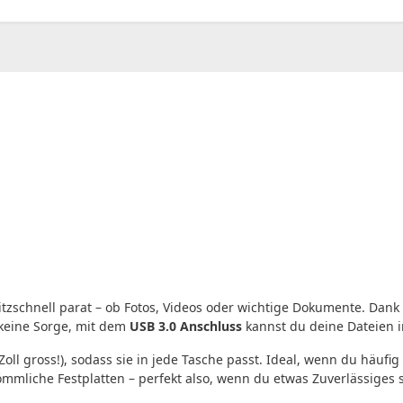
00
CHF
0.00
itzschnell parat – ob Fotos, Videos oder wichtige Dokumente. Dank
keine Sorge, mit dem
USB 3.0 Anschluss
kannst du deine Dateien 
Zoll gross!), sodass sie in jede Tasche passt. Ideal, wenn du häu
kömmliche Festplatten – perfekt also, wenn du etwas Zuverlässiges 