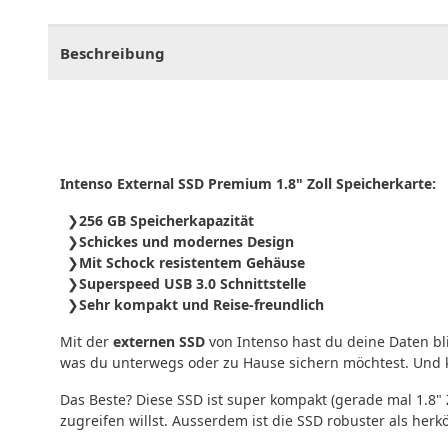
CHF
0.00
CHF
0.00
CHF
0.00
CHF
0.00
CHF
0.
Beschreibung
Intenso External SSD Premium 1.8" Zoll Speicherkarte:
256 GB Speicherkapazität
Schickes und modernes Design
Mit Schock resistentem Gehäuse
Superspeed USB 3.0 Schnittstelle
Sehr kompakt und Reise-freundlich
Mit der
externen SSD
von Intenso hast du deine Daten bl
was du unterwegs oder zu Hause sichern möchtest. Und 
Das Beste? Diese SSD ist super kompakt (gerade mal 1.8" 
zugreifen willst. Ausserdem ist die SSD robuster als her