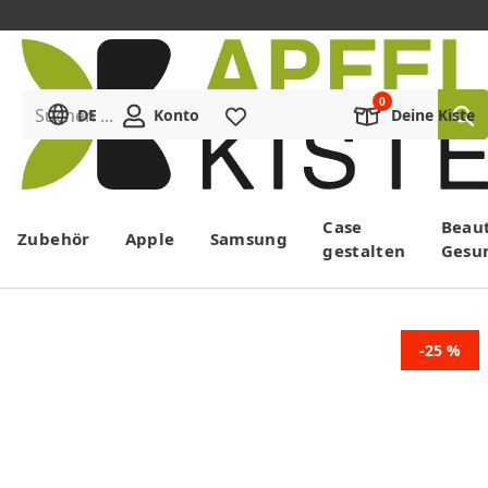
Suchen ...
DE
Konto
Merkliste
Deine Kiste
Menü
Case
Beau
Zubehör
Apple
Samsung
gestalten
Gesu
-25 %