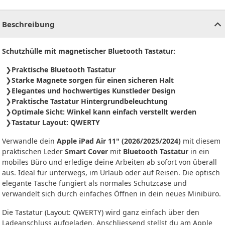
CHF
0.00
CHF
0.00
CHF
0.00
CHF
0.00
CHF
0.00
CH
Beschreibung
Schutzhülle mit magnetischer Bluetooth Tastatur:
Praktische Bluetooth Tastatur
Starke Magnete sorgen für einen sicheren Halt
Elegantes und hochwertiges Kunstleder Design
Praktische Tastatur Hintergrundbeleuchtung
Optimale Sicht: Winkel kann einfach verstellt werden
Tastatur Layout: QWERTY
Verwandle dein
Apple iPad Air 11" (2026/2025/2024)
mit diesem
praktischen Leder
Smart Cover
mit
Bluetooth Tastatur
in ein
mobiles Büro und erledige deine Arbeiten ab sofort von überall
aus. Ideal für unterwegs, im Urlaub oder auf Reisen. Die optisch
elegante Tasche fungiert als normales Schutzcase und
verwandelt sich durch einfaches Öffnen in dein neues Minibüro.
Die Tastatur (Layout: QWERTY) wird ganz einfach über den
Ladeanschluss aufgeladen. Anschliessend stellst du am Apple