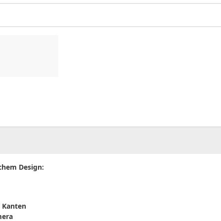
00
CHF
0.00
schem Design:
 Kanten
mera