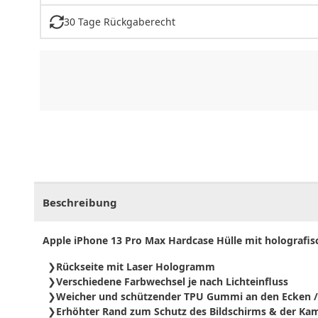
30 Tage Rückgaberecht
CHF
0.00
CHF
0.00
CHF
0.00
CHF
0.00
CHF
0.
Beschreibung
Apple iPhone 13 Pro Max Hardcase Hülle mit holografi
Rückseite mit Laser Hologramm
Verschiedene Farbwechsel je nach Lichteinfluss
Weicher und schützender TPU Gummi an den Ecken /
Erhöhter Rand zum Schutz des Bildschirms & der Ka