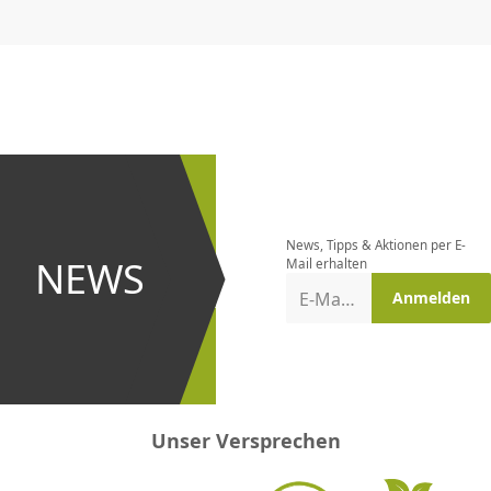
CHF
0.00
CHF
0.00
CHF
0.00
CHF
0.00
CHF
0.00
CH
Newsletter
bestellen
News, Tipps & Aktionen per E-
und bei
NEWS
Mail erhalten
Aktionen
E-Mail-Adresse
Anmelden
erster
sein!
Unser Versprechen