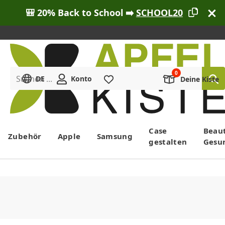
🎒 20% Back to School ➡️
SCHOOL20
Suchen ...
DE
Konto
Merkliste
Deine Kiste
Menü
Case
Beau
Zubehör
Apple
Samsung
gestalten
Gesu