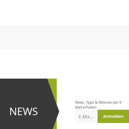
CHF
0.00
CHF
0.00
CHF
0.00
CHF
0.00
CHF
0.00
CH
CHF
0.00
CHF
0.00
CHF
0.00
CHF
0.00
CHF
0.00
CH
Newsletter
bestellen
News, Tipps & Aktionen per E-
und bei
NEWS
Mail erhalten
Aktionen
E-Mail-Adresse
Anmelden
erster