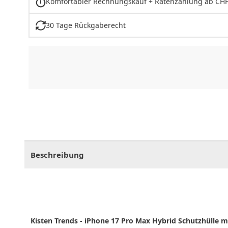
Komfortabler Rechnungskauf + Ratenzahlung ab CHF
30 Tage Rückgaberecht
CHF
0.00
CHF
0.00
CHF
0.00
CHF
0.00
CHF
0.
Beschreibung
Kisten Trends - iPhone 17 Pro Max Hybrid Schutzhülle 