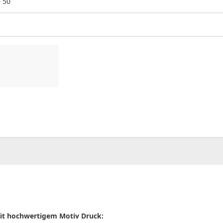
 50
00
CHF
0.00
mit hochwertigem Motiv Druck: