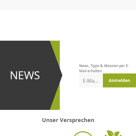
CHF
0.00
CHF
0.00
CHF
0.00
CHF
0.00
CHF
0.00
CH
Newsletter
bestellen
News, Tipps & Aktionen per E-
und bei
NEWS
Mail erhalten
Aktionen
E-Mail-Adresse
Anmelden
erster
sein!
Unser Versprechen