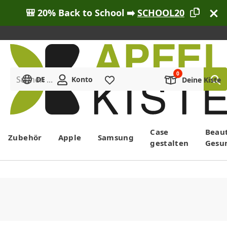
🎒 20% Back to School ➡️
SCHOOL20
Suchen ...
DE
Konto
Merkliste
Deine Kiste
Menü
Case
Beau
Zubehör
Apple
Samsung
gestalten
Gesu