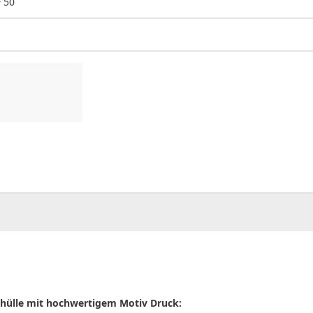
 50
00
CHF
0.00
zhülle mit hochwertigem Motiv Druck: