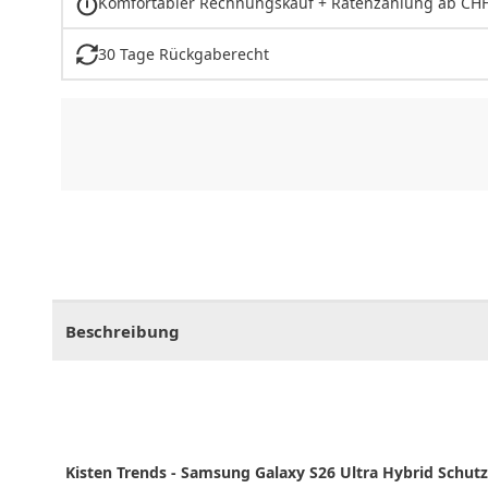
Komfortabler Rechnungskauf + Ratenzahlung ab CHF
30 Tage Rückgaberecht
CHF
0.00
CHF
0.00
CHF
0.00
CHF
0.00
CHF
0.
Beschreibung
Kisten Trends - Samsung Galaxy S26 Ultra Hybrid Schut