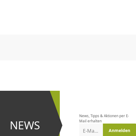
CHF
0.00
CHF
0.00
CHF
0.00
CHF
0.00
CHF
0.00
CH
CHF
0.00
CHF
0.00
CHF
0.00
CHF
0.00
CHF
0.00
CH
Newsletter
bestellen
News, Tipps & Aktionen per E-
und bei
NEWS
Mail erhalten
Aktionen
E-Mail-Adresse
Anmelden