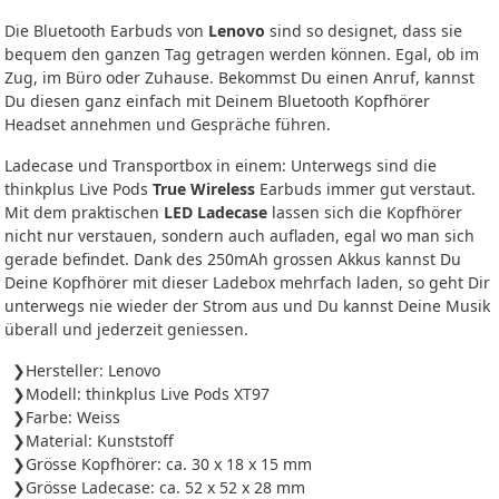
Die Bluetooth Earbuds von
Lenovo
sind so designet, dass sie
bequem den ganzen Tag getragen werden können. Egal, ob im
Zug, im Büro oder Zuhause. Bekommst Du einen Anruf, kannst
Du diesen ganz einfach mit Deinem Bluetooth Kopfhörer
Headset annehmen und Gespräche führen.
Ladecase und Transportbox in einem: Unterwegs sind die
thinkplus Live Pods
True Wireless
Earbuds immer gut verstaut.
Mit dem praktischen
LED Ladecase
lassen sich die Kopfhörer
nicht nur verstauen, sondern auch aufladen, egal wo man sich
gerade befindet. Dank des 250mAh grossen Akkus kannst Du
Deine Kopfhörer mit dieser Ladebox mehrfach laden, so geht Dir
unterwegs nie wieder der Strom aus und Du kannst Deine Musik
überall und jederzeit geniessen.
Hersteller: Lenovo
Modell: thinkplus Live Pods XT97
Farbe: Weiss
Material: Kunststoff
Grösse Kopfhörer: ca. 30 x 18 x 15 mm
Grösse Ladecase: ca. 52 x 52 x 28 mm