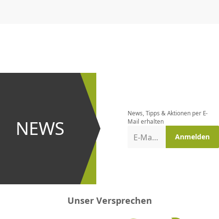
CHF
0.00
CHF
0.00
CHF
0.00
CHF
0.00
CHF
0.00
CH
Newsletter
bestellen
News, Tipps & Aktionen per E-
und bei
NEWS
Mail erhalten
Aktionen
E-Mail-Adresse
Anmelden
erster
sein!
Unser Versprechen