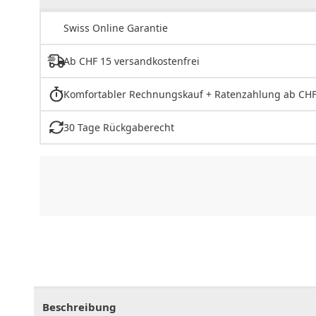
Swiss Online Garantie
Ab CHF 15 versandkostenfrei
Komfortabler Rechnungskauf + Ratenzahlung ab CHF
30 Tage Rückgaberecht
CHF
0.00
CHF
0.00
CHF
0.00
CHF
0.00
CHF
0.
Beschreibung