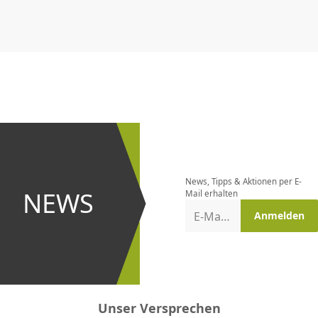
CHF
0.00
CHF
0.00
CHF
0.00
CHF
0.00
CHF
0.00
CH
Newsletter
bestellen
News, Tipps & Aktionen per E-
und bei
NEWS
Mail erhalten
Aktionen
E-Mail-Adresse
Anmelden
erster
sein!
Unser Versprechen