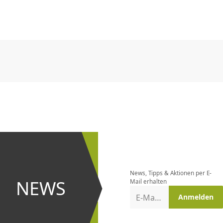
CHF
0.00
CHF
0.00
CHF
0.00
CHF
0.00
CHF
0.00
CH
CHF
0.00
CHF
0.00
CHF
0.00
CHF
0.00
CHF
0.00
CH
Newsletter
bestellen
News, Tipps & Aktionen per E-
und bei
NEWS
Mail erhalten
Aktionen
E-Mail-Adresse
Anmelden
erster