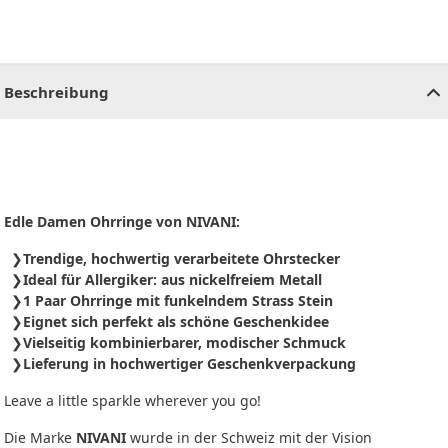
CHF
0.00
CHF
0.00
CHF
0.00
CHF
0.00
CHF
0.00
CH
Beschreibung
Edle Damen Ohrringe von NIVANI:
Trendige, hochwertig verarbeitete Ohrstecker
Ideal für Allergiker: aus nickelfreiem Metall
1 Paar Ohrringe mit funkelndem Strass Stein
Eignet sich perfekt als schöne Geschenkidee
Vielseitig kombinierbarer, modischer Schmuck
Lieferung in hochwertiger Geschenkverpackung
Leave a little sparkle wherever you go!
Die Marke
NIVANI
wurde in der Schweiz mit der Vision