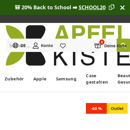
🎒 20% Back to School ➡️
SCHOOL20
Suchen ...
DE
Konto
Merkliste
Deine Kiste
Menü
Case
Beau
Zubehör
Apple
Samsung
gestalten
Gesu
-60 %
Outlet