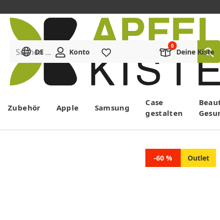
Suchen ...
DE
Konto
Merkliste
Deine Kiste
Menü
Case
Beau
Zubehör
Apple
Samsung
gestalten
Gesu
-60 %
Outlet