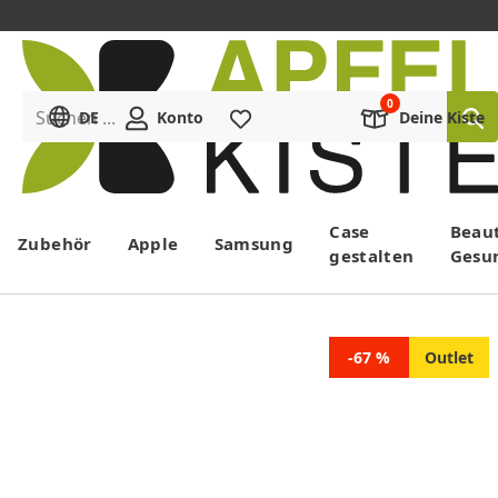
Suchen ...
DE
Konto
Merkliste
Deine Kiste
Menü
Case
Beau
Zubehör
Apple
Samsung
gestalten
Gesu
-67 %
Outlet