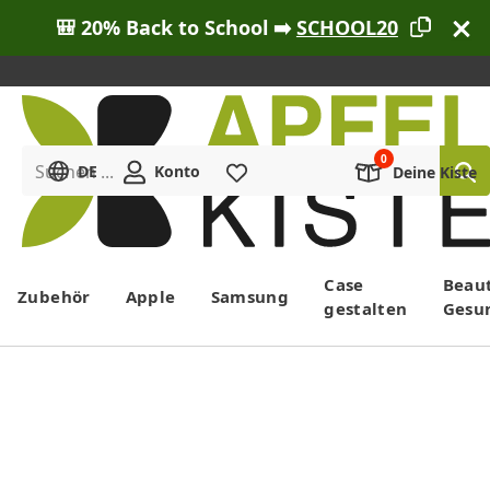
🎒 20% Back to School ➡️
SCHOOL20
Suchen ...
DE
Konto
Merkliste
Deine Kiste
Menü
Case
Beau
Zubehör
Apple
Samsung
gestalten
Gesu