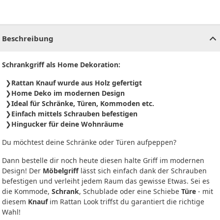
CHF
0.00
CHF
0.00
CHF
0.00
CHF
0.00
CHF
0.00
CH
Beschreibung
Schrankgriff als Home Dekoration:
Rattan Knauf wurde aus Holz gefertigt
Home Deko im modernen Design
Ideal für Schränke, Türen, Kommoden etc.
Einfach mittels Schrauben befestigen
Hingucker für deine Wohnräume
Du möchtest deine Schränke oder Türen aufpeppen?
Dann bestelle dir noch heute diesen halte Griff im modernen
Design! Der
Möbelgriff
lässt sich einfach dank der Schrauben
befestigen und verleiht jedem Raum das gewisse Etwas. Sei es
die Kommode,
Schrank
, Schublade oder eine Schiebe
Türe
- mit
diesem
Knauf
im Rattan Look triffst du garantiert die richtige
Wahl!