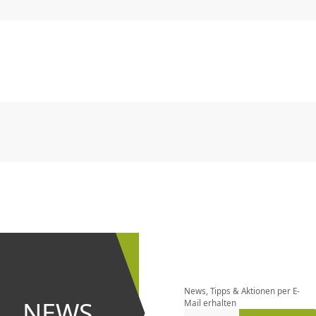
CHF
0.00
CHF
0.00
CHF
0.00
CHF
0.00
CHF
0.00
CH
CHF
0.00
CHF
0.00
CHF
0.00
CHF
0.00
CHF
0.00
CH
Newsletter
bestellen
News, Tipps & Aktionen per E-
und bei
NEWS
Mail erhalten