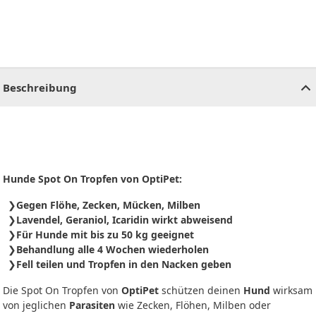
CHF
0.00
CHF
0.00
CHF
0.00
CHF
0.00
CHF
0.00
CH
Beschreibung
Hunde Spot On Tropfen von OptiPet:
Gegen Flöhe, Zecken, Mücken, Milben
Lavendel, Geraniol, Icaridin wirkt abweisend
Für Hunde mit bis zu 50 kg geeignet
Behandlung alle 4 Wochen wiederholen
Fell teilen und Tropfen in den Nacken geben
Die Spot On Tropfen von
OptiPet
schützen deinen
Hund
wirksam
von jeglichen
Parasiten
wie Zecken, Flöhen, Milben oder