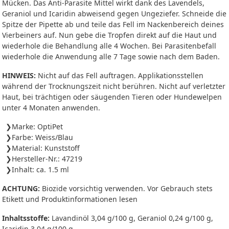
Mücken. Das Anti-Parasite Mittel wirkt dank des Lavendels,
Geraniol und Icaridin abweisend gegen Ungeziefer. Schneide die
Spitze der Pipette ab und teile das Fell im Nackenbereich deines
Vierbeiners auf. Nun gebe die Tropfen direkt auf die Haut und
wiederhole die Behandlung alle 4 Wochen. Bei Parasitenbefall
wiederhole die Anwendung alle 7 Tage sowie nach dem Baden.
HINWEIS:
Nicht auf das Fell auftragen. Applikationsstellen
während der Trocknungszeit nicht berühren. Nicht auf verletzter
Haut, bei trächtigen oder säugenden Tieren oder Hundewelpen
unter 4 Monaten anwenden.
Marke: OptiPet
Farbe: Weiss/Blau
Material: Kunststoff
Hersteller-Nr.: 47219
Inhalt: ca. 1.5 ml
ACHTUNG:
Biozide vorsichtig verwenden. Vor Gebrauch stets
Etikett und Produktinformationen lesen
Inhaltsstoffe:
Lavandinöl 3,04 g/100 g, Geraniol 0,24 g/100 g,
Icaridin 3,04 g/100 g