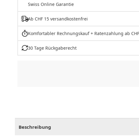
Swiss Online Garantie
Ab CHF 15 versandkostenfrei
Komfortabler Rechnungskauf + Ratenzahlung ab CHF
30 Tage Rückgaberecht
CHF
0.00
CHF
0.00
CHF
0.00
CHF
0.00
CHF
0.
Beschreibung