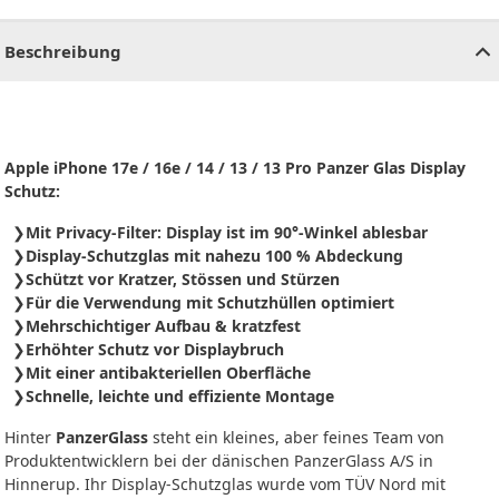
CHF
0.00
CHF
0.00
CHF
0.00
CHF
0.00
CHF
0.00
CH
Beschreibung
Apple iPhone 17e / 16e / 14 / 13 / 13 Pro Panzer Glas Display
Schutz:
Mit Privacy-Filter: Display ist im 90°-Winkel ablesbar
Display-Schutzglas mit nahezu 100 % Abdeckung
Schützt vor Kratzer, Stössen und Stürzen
Für die Verwendung mit Schutzhüllen optimiert
Mehrschichtiger Aufbau & kratzfest
Erhöhter Schutz vor Displaybruch
Mit einer antibakteriellen Oberfläche
Schnelle, leichte und effiziente Montage
Hinter
PanzerGlass
steht ein kleines, aber feines Team von
Produktentwicklern bei der dänischen PanzerGlass A/S in
Hinnerup. Ihr Display-Schutzglas wurde vom TÜV Nord mit