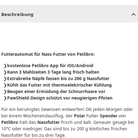
CHF
0.00
CHF
0.00
CHF
0.00
CHF
0.00
CHF
0.00
CH
Beschreibung
Futterautomat für Nass Futter von Petlibro:
kostenlose Petlibro App für iOS/Android
Kann 3 Mahlzeiten 3 Tage lang frisch halten
Extrabreite Näpfe fassen bis zu 200 g Nassfutter
Kühlt das Futter mit thermoelektrischer Kühlung
Beugen einer Ermüdung der Schnurrhaare vor
PawShield-Design schützt vor neugierigen Pfoten
Für ein beruhigtes Gewissen entworfen! Ob jeden Morgen oder
bei einem Wochenendausflug, der
Polar
Futter
Spender
von
Petlibro
hält das
Nassfutter
frisch und kalt. Genauer gesagt bei
10°C oder niedriger. Das sind bis zu 200 g köstliches frisches
Nassfutter für bis zu drei Tage.