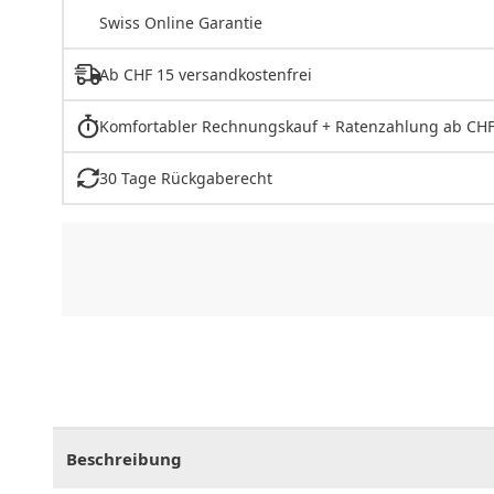
Swiss Online Garantie
Ab CHF 15 versandkostenfrei
Komfortabler Rechnungskauf + Ratenzahlung ab CHF
30 Tage Rückgaberecht
CHF
0.00
CHF
0.00
CHF
0.00
CHF
0.00
CHF
0.
Beschreibung