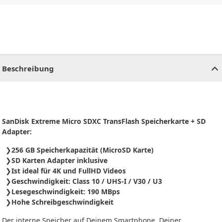
CHF
0.00
CHF
0.00
CHF
0.00
CHF
0.00
CHF
0.00
CH
Beschreibung
SanDisk Extreme Micro SDXC TransFlash Speicherkarte + SD
Adapter:
256 GB Speicherkapazität (MicroSD Karte)
SD Karten Adapter inklusive
Ist ideal für 4K und FullHD Videos
Geschwindigkeit: Class 10 / UHS-I / V30 / U3
Lesegeschwindigkeit: 190 MBps
Hohe Schreibgeschwindigkeit
Der interne Speicher auf Deinem Smartphone, Deiner