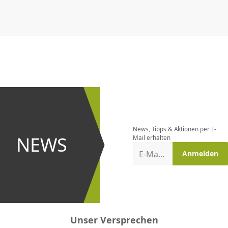
CHF
0.00
CHF
0.00
CHF
0.00
CHF
0.00
CHF
0.00
CH
Newsletter
bestellen
News, Tipps & Aktionen per E-
und bei
NEWS
Mail erhalten
Aktionen
E-Mail-Adresse
Anmelden
erster
sein!
Unser Versprechen